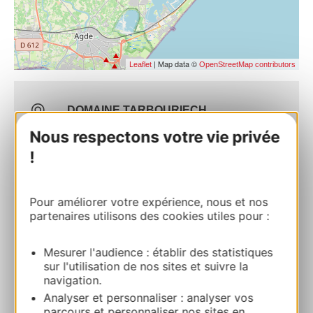
| Map data ©
Leaflet
OpenStreetMap contributors
DOMAINE TARBOURIECH
Lieu-dit MontpenedreChemin des Domaines
Nous respectons votre vie privée
34340 MARSEILLAN
!
Route & access
Pour améliorer votre expérience, nous et nos
partenaires utilisons des cookies utiles pour :
Website
Mesurer l'audience : établir des statistiques
sur l'utilisation de nos sites et suivre la
Commercial contact
navigation.
Margaux PONSOYE
Analyser et personnaliser : analyser vos
parcours et personnaliser nos sites en