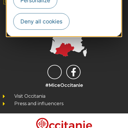
Personalize
Deny all cookies
#MiceOccitanie
Visit Occitania
Press and influencers