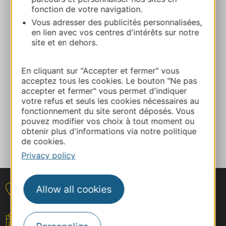
04 11 79 02 70
fonction de votre navigation.
Vous adresser des publicités personnalisées,
en lien avec vos centres d'intérêts sur notre
E-mail
site et en dehors.
Facebook
En cliquant sur "Accepter et fermer" vous
acceptez tous les cookies. Le bouton "Ne pas
accepter et fermer" vous permet d'indiquer
votre refus et seuls les cookies nécessaires au
ADD TO FAVORITES
fonctionnement du site seront déposés. Vous
pouvez modifier vos choix à tout moment ou
obtenir plus d'informations via notre politique
Tell us about your event
de cookies.
Privacy policy
Allow all cookies
Contact
Your event