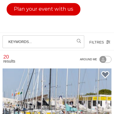
Plan your event with us
KEYWORDS...
FILTRES
20
AROUND ME
results