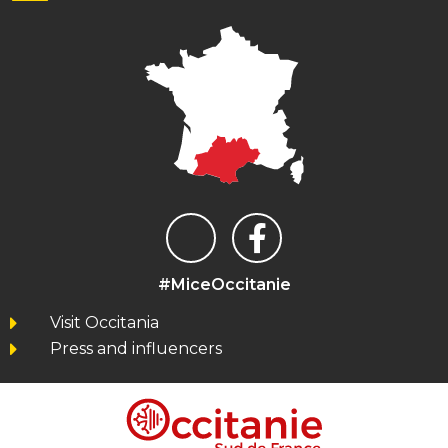
#MiceOccitanie
Visit Occitania
Press and influencers