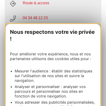
Route & access
04 34 48 12 23
Nous respectons votre vie privée
E-mail
!
Website
Pour améliorer votre expérience, nous et nos
partenaires utilisons des cookies utiles pour :
Commercial contact
Silène Baeitto
Mesurer l'audience : établir des statistiques
sur l'utilisation de nos sites et suivre la
navigation.
04 34 48 12 23
Analyser et personnaliser : analyser vos
parcours et personnaliser nos sites en
06 26 36 94 65
fonction de votre navigation.
Vous adresser des publicités personnalisées,