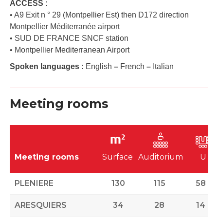
ACCESS :
• A9 Exit n ° 29 (Montpellier Est) then D172 direction
Montpellier Méditerranée airport
• SUD DE FRANCE SNCF station
• Montpellier Mediterranean Airport
Spoken languages :
English
–
French
–
Italian
Meeting rooms
Meeting rooms
Surface
Auditorium
U
PLENIERE
130
115
58
ARESQUIERS
34
28
14