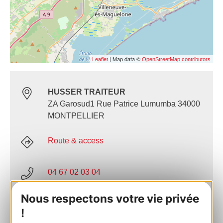
| Map data ©
Leaflet
OpenStreetMap contributors
HUSSER TRAITEUR
ZA Garosud1 Rue Patrice Lumumba 34000
MONTPELLIER
Route & access
04 67 02 03 04
Nous respectons votre vie privée
E-mail
!