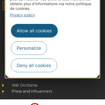
obtenir plus d'informations via notre politique
Your event
de cookies.
Privacy policy
Allow all cookies
Personalize
Deny all cookies
#MiceOccitanie
Visit Occitania
Press and influencers