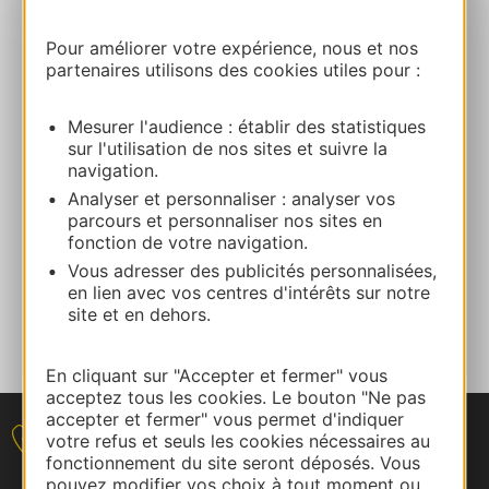
Website
Pour améliorer votre expérience, nous et nos
partenaires utilisons des cookies utiles pour :
Commercial contact
Isabelle HUSSER
Mesurer l'audience : établir des statistiques
sur l'utilisation de nos sites et suivre la
navigation.
E-mail
Analyser et personnaliser : analyser vos
parcours et personnaliser nos sites en
fonction de votre navigation.
ADD TO FAVORITES
Vous adresser des publicités personnalisées,
en lien avec vos centres d'intérêts sur notre
site et en dehors.
Tell us about your event
En cliquant sur "Accepter et fermer" vous
acceptez tous les cookies. Le bouton "Ne pas
accepter et fermer" vous permet d'indiquer
votre refus et seuls les cookies nécessaires au
Contact
fonctionnement du site seront déposés. Vous
pouvez modifier vos choix à tout moment ou