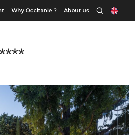
nt
Why Occitanie ?
About us
en
***