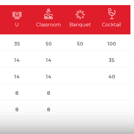
U
Classroom
Banquet
Cocktail
35
50
50
100
14
14
35
14
14
40
8
8
8
8