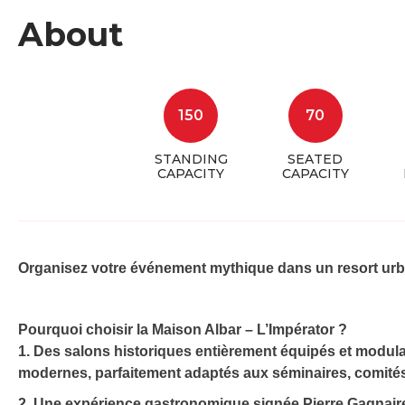
About
150
70
STANDING
SEATED
CAPACITY
CAPACITY
Organisez votre événement mythique dans un resort urb
Pourquoi choisir la Maison Albar – L’Impérator ?
1. Des
salons historiques entièrement équipés
et modulab
modernes, parfaitement adaptés aux séminaires, comités
2. Une
expérience gastronomique signée Pierre Gagnair