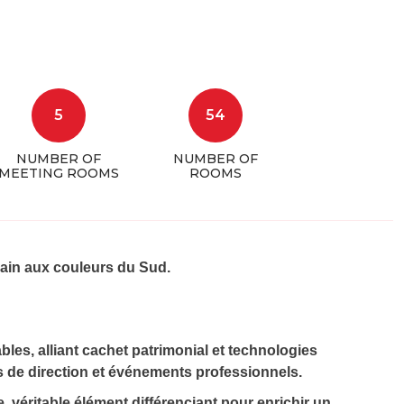
5
54
NUMBER OF
NUMBER OF
MEETING ROOMS
ROOMS
ain aux couleurs du Sud.
les, alliant cachet patrimonial et technologies
 de direction et événements professionnels.
e
, véritable élément différenciant pour enrichir un