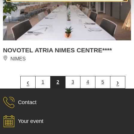
NOVOTEL ATRIA NIMES CENTRE****
NIMES
‹
›
1
2
3
4
5
Contact
Your event